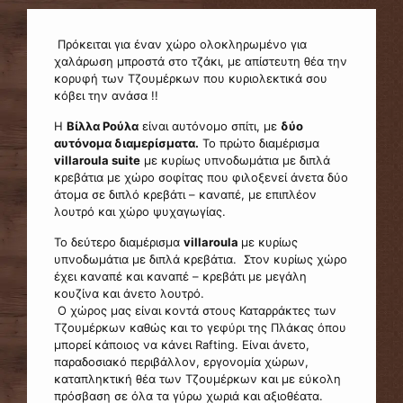
Πρόκειται για έναν χώρο ολοκληρωμένο για
χαλάρωση μπροστά στο τζάκι, με απίστευτη θέα την
κορυφή των Τζουμέρκων που κυριολεκτικά σου
κόβει την ανάσα !!
Η
Βίλλα Ρούλα
είναι αυτόνομο σπίτι, με
δύο
αυτόνομα διαμερίσματα.
Το πρώτο διαμέρισμα
villaroula suite
με κυρίως υπνοδωμάτια με διπλά
κρεβάτια με χώρο σοφίτας που φιλοξενεί άνετα δύο
άτομα σε διπλό κρεβάτι – καναπέ, με επιπλέον
λουτρό και χώρο ψυχαγωγίας.
Το δεύτερο διαμέρισμα
villaroula
με κυρίως
υπνοδωμάτια με διπλά κρεβάτια. Στον κυρίως χώρο
έχει καναπέ και καναπέ – κρεβάτι με μεγάλη
κουζίνα και άνετο λουτρό.
Ο χώρος μας είναι κοντά στους Καταρράκτες των
Τζουμέρκων καθώς και το γεφύρι της Πλάκας όπου
μπορεί κάποιος να κάνει Rafting. Είναι άνετο,
παραδοσιακό περιβάλλον, εργονομία χώρων,
καταπληκτική θέα των Τζουμέρκων και με εύκολη
πρόσβαση σε όλα τα γύρω χωριά και αξιοθέατα.